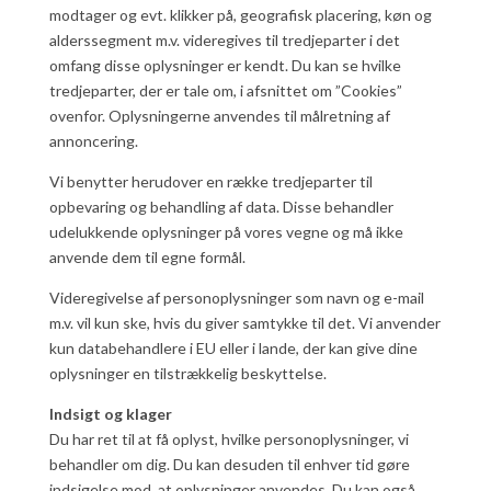
modtager og evt. klikker på, geografisk placering, køn og
alderssegment m.v. videregives til tredjeparter i det
omfang disse oplysninger er kendt. Du kan se hvilke
tredjeparter, der er tale om, i afsnittet om ”Cookies”
ovenfor. Oplysningerne anvendes til målretning af
annoncering.
Vi benytter herudover en række tredjeparter til
opbevaring og behandling af data. Disse behandler
udelukkende oplysninger på vores vegne og må ikke
anvende dem til egne formål.
Videregivelse af personoplysninger som navn og e-mail
m.v. vil kun ske, hvis du giver samtykke til det. Vi anvender
kun databehandlere i EU eller i lande, der kan give dine
oplysninger en tilstrækkelig beskyttelse.
Indsigt og klager
Du har ret til at få oplyst, hvilke personoplysninger, vi
behandler om dig. Du kan desuden til enhver tid gøre
indsigelse mod, at oplysninger anvendes. Du kan også