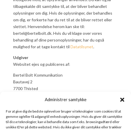
tilbagekalde dit samtykke til, at der bliver behandlet
oplysninger om dig. Hvis de oplysninger, der behandles
om dig, er forkerte har du ret til at de bliver rettet eller
slettet. Henvendelse herom kan ske til:
bertel@bertelbolt.dk. Hvis du vil klage over vores
behandling af dine personoplysninger, har du også
mulighed for at tage kontakt til
Datatilsynet
.
Udgiver
Websitet ejes og publiceres af:
Bertel Bolt Kommunikation
Bautavej 2
7700 Thisted
Administrer samtykke
For at give dig de bedste oplevelser bruger vi teknologier som cookies til at
gemme og/eller få adgang til enhedsoplysninger. Hvis du giver dit samtykke
til disse teknologier, kan vi behandle data som f.eks. browsingadfærd eller
Bertel Bolt - Film & Foto
unikke ID'er på dette websted. Hvis du ikke giver dit samtykke eller trækker
CVR: 32799671