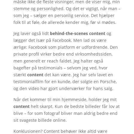
måske ikke de fleste visninger, men de viser mig, min
stemme og personlighed. Og det er vigtigt, når man –
som jeg – sælger en personlig service. Det hjælper
folk til at føle, de allerede kender mig, før vi mødes.
Jeg laver også lidt
behind-the-scenes content
og
lægger det især på Facebook. Men lad os være
ærlige: Facebook som platform er udfordrende. Den
private profil virker bedre end virksomhedssiden,
men generelt er reach faldet. Jeg halter også
bagefter på testimonials – selvom jeg ved, hvor
stærkt
content
det kan være. Jeg har selv lavet en
testimonialfilm for en kunde, der solgte en Porsche,
og den video har gjort underværker for hans salg.
Når det kommer til min hjemmeside, holder jeg mit
content
helt skarpt. Kun de bedste billeder får lov at
blive – for som fotograf bliver man aldrig bedre end
sit svageste billede online.
Konklusionen? Content behøver ikke altid være