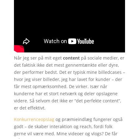
Når jeg ser på mit eget
content
på sociale medier, er
det faktisk ikke det mest gennemtænkte eller dyre,
der performer bedst. Det er typisk mine billedcases –
hvor jeg viser billeder, jeg har lavet for kunder – der
får mest opmærksomhed. De virker. Især når
kunderne har et stort netværk og deler opslagene
videre. Så selvom det ikke er “det perfekte content”,
er det effektivt.
Konkurrenceopslag
og præmieindlæg fungerer også
godt – de skaber interaktion og reach, fordi folk
gerne vil være med. Mine videoer og vlogs? De får