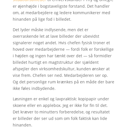
er øjenhøjde i bogstaveligste forstand. Det handler
om, at medarbejdere og ledere kommunikerer med
hinanden på lige fod i billedet.
Det lyder måske indlysende, men det er
overraskende let at lave billeder der ubevidst
signalerer noget andet. Hvis chefen fysisk troner et
hoved over medarbejderne — fordi folk er forskellige
i højden og ingen har tænkt over det — så formidler
billedet hurtigt en magtstruktur der sjældent
afspejler den virksomhedskultur, kunden ønsker at
vise frem. Chefen ser ned. Medarbejderen ser op.
Og det personlige rum krænkes på en måde der bare
ikke føles indbydende.
Løsningen er enkel og lavpraktisk: kopipapir under
skoene eller en applebox. Jeg er ikke for fin til det.
Det kræver to minutters forberedelse, og resultatet
er billeder der ser ud som om folk faktisk kan lide
hinanden.