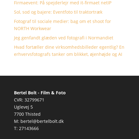
Firmaevent: På spejderlejr med it-firmaet netIP
Sol, sod og bajere: Eventfoto til traktortræk
Fotograf til sociale medier: bag om et shoot for
NORTH Workwear
Jeg genfandt glæden ved fotografi i Normandiet
Hvad fortæller dine virksomhedsbilleder egentlig? En
erhvervsfotografs tanker om blikket, øjenhøjde og AI
Bertel Bolt - Film & Foto
CVR: 32799671
Uglevej 5
7700 Thisted
M: bertel@bertelbolt.dk
T: 27143666