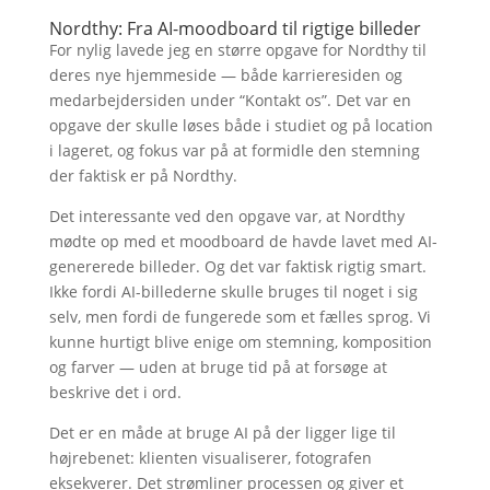
Nordthy: Fra AI-moodboard til rigtige billeder
For nylig lavede jeg en større opgave for Nordthy til
deres nye hjemmeside — både karrieresiden og
medarbejdersiden under “Kontakt os”. Det var en
opgave der skulle løses både i studiet og på location
i lageret, og fokus var på at formidle den stemning
der faktisk er på Nordthy.
Det interessante ved den opgave var, at Nordthy
mødte op med et moodboard de havde lavet med AI-
genererede billeder. Og det var faktisk rigtig smart.
Ikke fordi AI-billederne skulle bruges til noget i sig
selv, men fordi de fungerede som et fælles sprog. Vi
kunne hurtigt blive enige om stemning, komposition
og farver — uden at bruge tid på at forsøge at
beskrive det i ord.
Det er en måde at bruge AI på der ligger lige til
højrebenet: klienten visualiserer, fotografen
eksekverer. Det strømliner processen og giver et