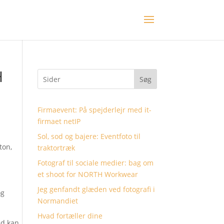
H
Søg
Firmaevent: På spejderlejr med it-
firmaet netIP
Sol, sod og bajere: Eventfoto til
ton,
traktortræk
Fotograf til sociale medier: bag om
et shoot for NORTH Workwear
Jeg genfandt glæden ved fotografi i
og
Normandiet
Hvad fortæller dine
ed kan