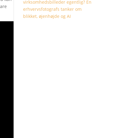
virksomhedsbilleder egentlig? En
bare
erhvervsfotografs tanker om
blikket, øjenhøjde og AI