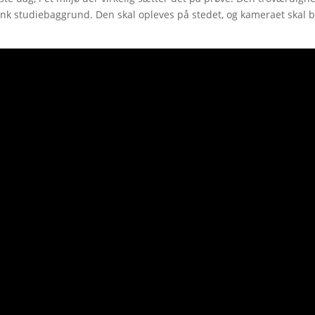
ank studiebaggrund. Den skal opleves på stedet, og kameraet skal 