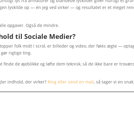
nstigt lys fra armaturer og blandede lyskilder giver hurtigt et gru
en lyskilde op — én jeg ved virker — og resultatet er et meget re
 alle opgaver. Også de mindre.
hold til Sociale Medier?
opper folk midt i scrol, er billeder og video, der føles ægte — optag
gør rigtige ting.
t finde de øjeblikke og løfte dem teknisk, så de ikke bare er trovær
ler indhold, der virker?
Ring eller send en mail
, så tager vi en snak