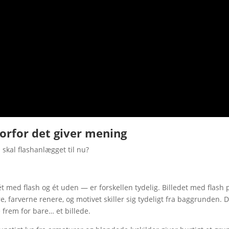
vorfor det giver mening
 skal flashanlægget til nu?
 med flash og ét uden — er forskellen tydelig. Billedet med flash
 farverne renere, og motivet skiller sig tydeligt fra baggrunden. D
e frem for bare… et billede.