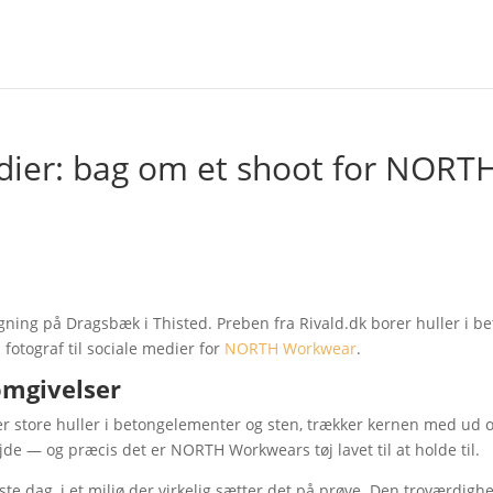
edier: bag om et shoot for NORT
gning på Dragsbæk i Thisted. Preben fra Rivald.dk borer huller i be
otograf til sociale medier for
NORTH
Workwear
.
omgivelser
er store huller i betongelementer og sten, trækker kernen med ud 
jde — og præcis det er NORTH Workwears tøj lavet til at holde til.
ste dag, i et miljø der virkelig sætter det på prøve. Den troværdigh