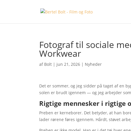
Fotograf til sociale m
Workwear
af
Bolt
|
jun 21, 2026
|
Nyheder
Det er sommer, og jeg sidder på taget af en by
solen er brudt igennem — og jeg arbejder som f
Rigtige mennesker i rigtige 
Preben er kerneborer. Det betyder, at han bor
lader rørene føres igennem. Hårdt, støvet arbe
Preben er ikke model. Han er i det tøj hver ene