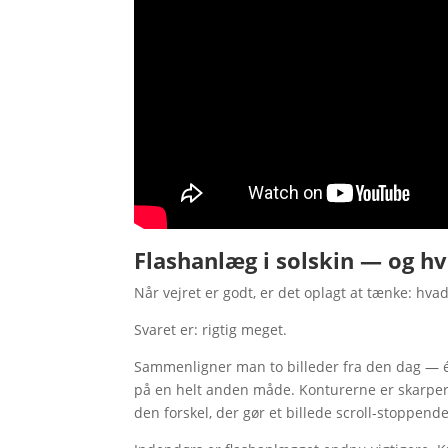
Flashanlæg i solskin — og h
Når vejret er godt, er det oplagt at tænke: hvad
Svaret er: rigtig meget.
Sammenligner man to billeder fra den dag — ét
på en helt anden måde. Konturerne er skarpere,
den forskel, der gør et billede scroll-stoppend