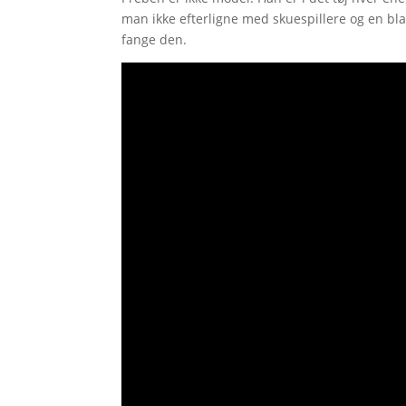
man ikke efterligne med skuespillere og en bl
fange den.