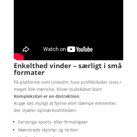
Enkelthed vinder – særligt i små
formater
På platforme som LinkedIn, hvor profilbilleder vises i
meget lille størrelse, bliver budskabet klart:
Kompleksitet er en distraktion.
AI gør det muligt at fjerne eller dæmpe elementer,
der stjæler opmærksomheden:
Farverige sports- eller firmalogoer
Mønstrede skjorter og striber