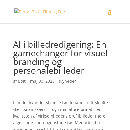
AI i billedredigering: En
gamechanger for visuel
branding og
personalebilleder
af
Bolt
|
maj 30, 2023
|
Nyheder
I en tid, hvor det visuelle førstehåndsindtryk ofte
sker på en skærm – og i miniatureformat – er
kvaliteten af virksomhedens profilbilleder mere
afgørende end nogensinde før. Medarbejderes
ansigter er ikke blot kontaktpunkter, men også