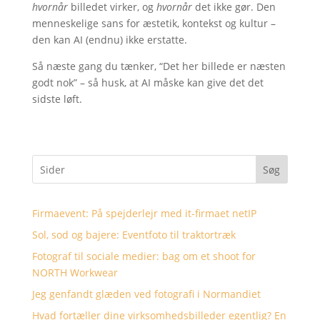
hvornår
billedet virker, og
hvornår
det ikke gør. Den
menneskelige sans for æstetik, kontekst og kultur –
den kan AI (endnu) ikke erstatte.
Så næste gang du tænker, “Det her billede er næsten
godt nok” – så husk, at AI måske kan give det det
sidste løft.
Søg
Firmaevent: På spejderlejr med it-firmaet netIP
Sol, sod og bajere: Eventfoto til traktortræk
Fotograf til sociale medier: bag om et shoot for
NORTH Workwear
Jeg genfandt glæden ved fotografi i Normandiet
Hvad fortæller dine virksomhedsbilleder egentlig? En