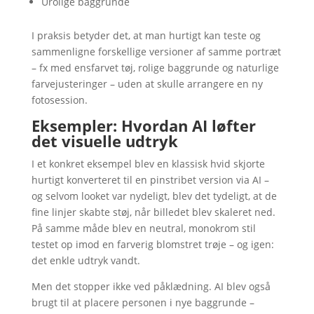
Urolige baggrunde
I praksis betyder det, at man hurtigt kan teste og
sammenligne forskellige versioner af samme portræt
– fx med ensfarvet tøj, rolige baggrunde og naturlige
farvejusteringer – uden at skulle arrangere en ny
fotosession.
Eksempler: Hvordan AI løfter
det visuelle udtryk
I et konkret eksempel blev en klassisk hvid skjorte
hurtigt konverteret til en pinstribet version via AI –
og selvom looket var nydeligt, blev det tydeligt, at de
fine linjer skabte støj, når billedet blev skaleret ned.
På samme måde blev en neutral, monokrom stil
testet op imod en farverig blomstret trøje – og igen:
det enkle udtryk vandt.
Men det stopper ikke ved påklædning. AI blev også
brugt til at placere personen i nye baggrunde –