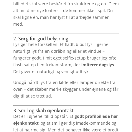
billedet skal være beskåret fra skuldrene og op. Glem
alt om dine nye loafers – de kommer ikke i spil. Du
skal ligne én, man har lyst til at arbejde sammen
med.
2. Sørg for god belysning
Lys gør hele forskellen. Et fladt, blødt lys – gerne
naturligt lys fra en døråbning eller et vindue –
fungerer godt. I mit eget selfie-setup bruger jeg ofte
flash sat op i en trekantsform, der
imiterer dagslys
.
Det giver et naturligt og venligt udtryk.
Undgå hårdt lys fra én kilde eller lamper direkte fra
oven – det skaber mørke skygger under øjnene og får
dig til at se træt ud.
3. Smil og skab øjenkontakt
Det er i øjnene, tillid opstår. Et
godt profilbillede har
øjenkontakt
, og et smil gør dig imødekommende og
let at nærme sig. Men det behøver ikke være et bredt