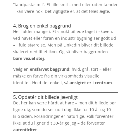
“tandpastasmil”. Et lille smil – med eller uden tænder
– kan være nok. Det vigtigste er, at det føles ægte.
4. Brug en enkel baggrund
Her falder mange i. Et smukt billede taget i skoven,
ved havet eller foran en industribygning ser godt ud
– i fuld størrelse. Men på LinkedIn bliver dit billede
skaleret ned til et ikon. Og så bliver baggrunden
bare visuel støj
.
Vælg en
ensfarvet baggrund
: hvid, grå, sort – eller
måske en farve fra din virksomheds visuelle
identitet. Hold det enkelt, så
ansigtet er i centrum
.
5. Opdatér dit billede jævnligt
Det her kan være hårdt at høre – men dit billede bør
ligne dig, som du ser ud i dag. Ikke for 10 år og 10
kilo siden. Forandringer er naturlige. Folk forventer
ikke, at du ligner dit 30-årige jeg – de forventer
autenticitet
.