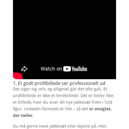
1. Et godt profilbillede ser professionelt ud
Det siger sig selv, og alligevel går det ofte galt. Et
profilbillede er ikke et feriebillede. Det er heller ikke
et billede, hvor du viser dit nye jakkesæt frem i fuld
figur. LinkedIn-formatet er lille – så det
er ansigtet,
der tæller
.
Du må gerne have jakkesæt eller skjorte på, men