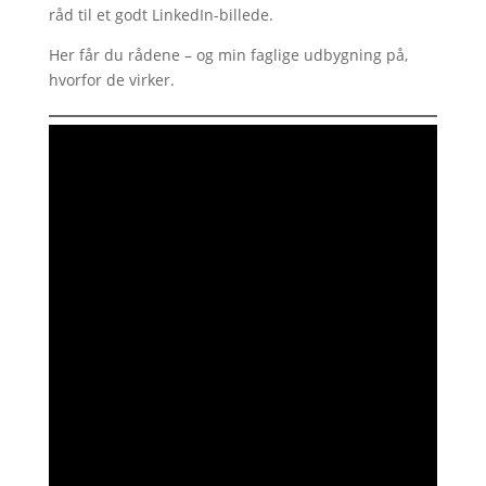
råd til et godt LinkedIn-billede.
Her får du rådene – og min faglige udbygning på,
hvorfor de virker.