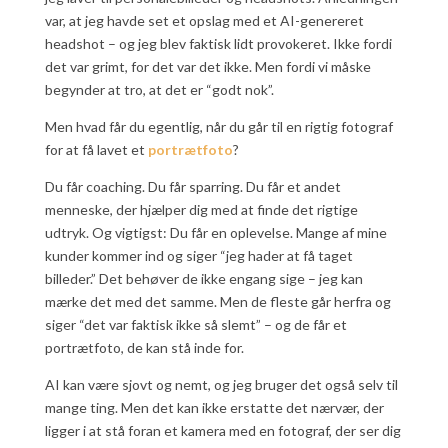
var, at jeg havde set et opslag med et AI-genereret
headshot – og jeg blev faktisk lidt provokeret. Ikke fordi
det var grimt, for det var det ikke. Men fordi vi måske
begynder at tro, at det er “godt nok”.
Men hvad får du egentlig, når du går til en rigtig fotograf
for at få lavet et
portrætfoto
?
Du får coaching. Du får sparring. Du får et andet
menneske, der hjælper dig med at finde det rigtige
udtryk. Og vigtigst: Du får en oplevelse. Mange af mine
kunder kommer ind og siger “jeg hader at få taget
billeder.” Det behøver de ikke engang sige – jeg kan
mærke det med det samme. Men de fleste går herfra og
siger “det var faktisk ikke så slemt” – og de får et
portrætfoto, de kan stå inde for.
AI kan være sjovt og nemt, og jeg bruger det også selv til
mange ting. Men det kan ikke erstatte det nærvær, der
ligger i at stå foran et kamera med en fotograf, der ser dig