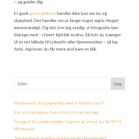
– og guider dig.
Et godt
portrætfoto
handler ikke kun om lys og
skarphed. Det handler om at fange noget ægte. Noget
menneskeligt. Og det tror jeg stadig, vi fotografer kan
bidrage med – i hvert fald lidt endnu. Så hvis du trænger
til et nyt billede til LinkedIn eller hjemmesiden – så kig
forbi. Jeg lover, du får mere end bare et klik.
Søg
Firmaevent: På spejderlejr med it-firmaet netIP
Sol, sod og bajere: Eventfoto til traktortræk
Fotograf til sociale medier: bag om et shoot for NORTH
Workwear
Jeg genfandt glæden ved fotografi i Normandiet