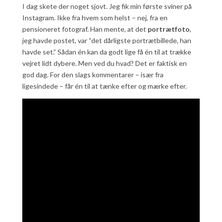
I dag skete der noget sjovt. Jeg fik min første sviner på
Instagram. Ikke fra hvem som helst – nej, fra en
pensioneret fotograf. Han mente, at det
portrætfoto
,
jeg havde postet, var “det dårligste portrætbillede, han
havde set.” Sådan én kan da godt lige få én til at trække
vejret lidt dybere. Men ved du hvad? Det er faktisk en
god dag. For den slags kommentarer – især fra
ligesindede – får én til at tænke efter og mærke efter.