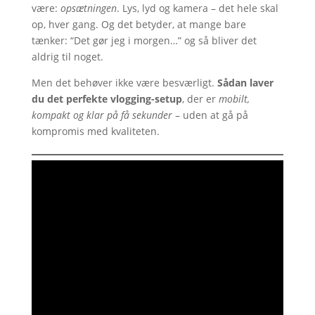
være:
opsætningen
. Lys, lyd og kamera – det hele skal
op, hver gang. Og det betyder, at mange bare
tænker: “Det gør jeg i morgen…” og så bliver det
aldrig til noget.
Men det behøver ikke være besværligt.
Sådan laver
du det perfekte vlogging-setup
, der er
mobilt,
kompakt og klar på få sekunder
– uden at gå på
kompromis med kvaliteten.