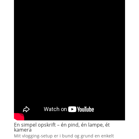
En simpel opskrift – én pind, én lampe, ét
kamera
Mit vlogging-setup er i bund og grund en enkelt