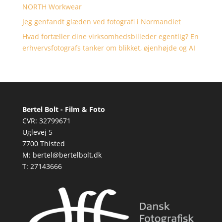
NORTH Workwear
Jeg genfandt glæden ved fotografi i Normandiet
Hvad fortæller dine virksomhedsbilleder egentlig? En
erhvervsfotografs tanker om blikket, øjenhøjde og AI
Bertel Bolt - Film & Foto
CVR: 32799671
Uglevej 5
7700 Thisted
M: bertel@bertelbolt.dk
T: 27143666