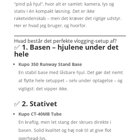
“pind på hjul”, hvor alt er samlet: kamera, lys og
stativ i én kompakt løsning. Det er ikke
raketvidenskab – men det kræver det
rigtige
udstyr.
Her er hvad jeg bruger, og hvorfor.
Hvad består det perfekte vlogging-setup af?
✅
1. Basen – hjulene under det
hele
Kupo 350 Runway Stand Base
En stabil base med låsbare hjul. Det gør det nemt
at flytte hele setuppet – selv under optagelse – og
vigtigst: det vipper ikke.
✅
2. Stativet
Kupo CT-40MB Tube
En kraftig, men let stang der skrues direkte i
basen. Solid kvalitet og høj nok til at give flot
overhead-lys.