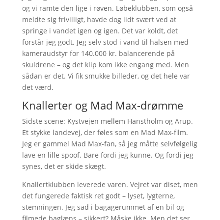
og vi ramte den lige i røven. Løbeklubben, som også
meldte sig frivilligt, havde dog lidt svært ved at
springe i vandet igen og igen. Det var koldt, det
forstår jeg godt. Jeg selv stod i vand til halsen med
kameraudstyr for 140.000 kr. balancerende på
skuldrene – og det klip kom ikke engang med. Men
sådan er det. Vi fik smukke billeder, og det hele var
det værd.
Knallerter og Mad Max-drømme
Sidste scene: Kystvejen mellem Hanstholm og Arup.
Et stykke landevej, der føles som en Mad Max-film.
Jeg er gammel Mad Max-fan, så jeg måtte selvfølgelig
lave en lille spoof. Bare fordi jeg kunne. Og fordi jeg
synes, det er skide skægt.
Knallertklubben leverede varen. Vejret var diset, men
det fungerede faktisk ret godt – lyset, lygterne,
stemningen. Jeg sad i bagagerummet af en bil og
filmede baglæns – sikkert? Måske ikke. Men det ser