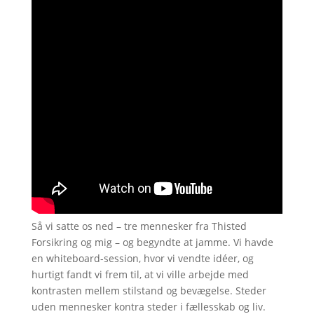
Så vi satte os ned – tre mennesker fra Thisted
Forsikring og mig – og begyndte at jamme. Vi havde
en whiteboard-session, hvor vi vendte idéer, og
hurtigt fandt vi frem til, at vi ville arbejde med
kontrasten mellem stilstand og bevægelse. Steder
uden mennesker kontra steder i fællesskab og liv.