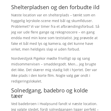
Shelterpladsen og den forbudte ild
Næste location var en shelterplads – tænkt som en
hyggelig lejrskole-scene med bål og skumfiduser.
Problemet? Vi var timer fra et afbrændingsforbud. Så
jeg var ude flere gange og rekognoscere – en gang
endda med min kone som teststatist. Jeg prøvede at
fake et bål med lys og kamera, og det kunne have
virket, men heldigvis slap vi uden forbud.
Nordvestjysk Pigekor mødte frivilligt op og sang
midsommervisen – smaddergodt. Men… jeg brugte
det ikke. Det skærer mig stadig lidt i hjertet. Der var
ikke plads i den korte film. Nogle valg gør ondt i
redigeringslokalet.
Solnedgang, badebro og kolde
tæer
Ved badebroen i Hvalpsund fandt vi næste location.
Jeg valgte stedet, fordi solnedgangen ligger perfekt –