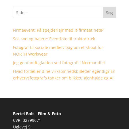
Søg
Firmaevent: På spejderlejr med it-firmaet netIP
Sol, sod og bajere: Eventfoto til traktortræk
Fotograf til sociale medier: bag om et shoot for
NORTH Workwear
Jeg genfandt glæden ved fotografi i Normandiet
Hvad fortæller dine virksomhedsbilleder egentlig? En
erhvervsfotografs tanker om blikket, øjenhøjde og AI
Bertel Bolt - Film & Foto
CVR: 32799671
Uglevej 5