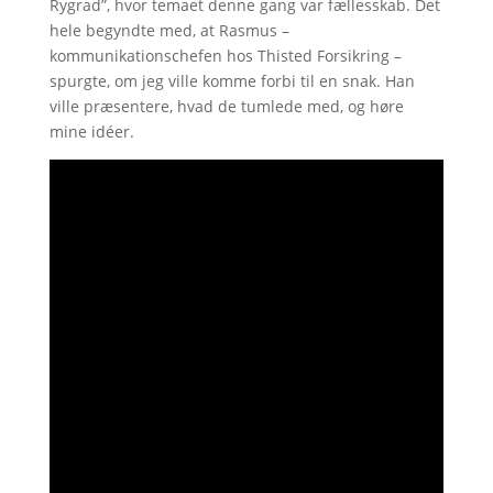
Rygrad”, hvor temaet denne gang var fællesskab. Det
hele begyndte med, at Rasmus –
kommunikationschefen hos Thisted Forsikring –
spurgte, om jeg ville komme forbi til en snak. Han
ville præsentere, hvad de tumlede med, og høre
mine idéer.