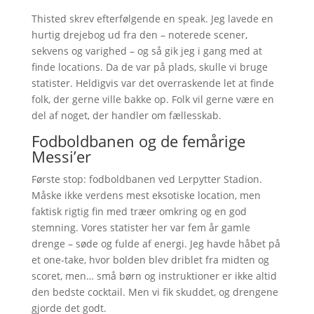
Thisted skrev efterfølgende en speak. Jeg lavede en
hurtig drejebog ud fra den – noterede scener,
sekvens og varighed – og så gik jeg i gang med at
finde locations. Da de var på plads, skulle vi bruge
statister. Heldigvis var det overraskende let at finde
folk, der gerne ville bakke op. Folk vil gerne være en
del af noget, der handler om fællesskab.
Fodboldbanen og de femårige
Messi’er
Første stop: fodboldbanen ved Lerpytter Stadion.
Måske ikke verdens mest eksotiske location, men
faktisk rigtig fin med træer omkring og en god
stemning. Vores statister her var fem år gamle
drenge – søde og fulde af energi. Jeg havde håbet på
et one-take, hvor bolden blev driblet fra midten og
scoret, men… små børn og instruktioner er ikke altid
den bedste cocktail. Men vi fik skuddet, og drengene
gjorde det godt.